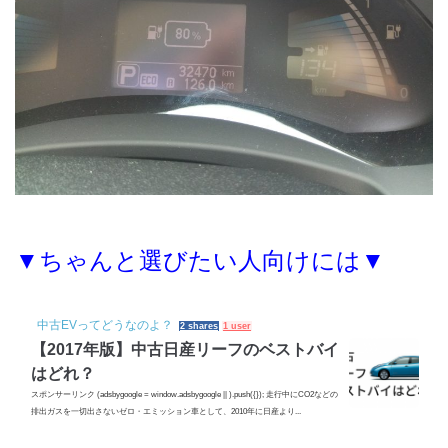
▼ちゃんと選びたい人向けには▼
中古EVってどうなのよ？
2 shares
1 user
【2017年版】中古日産リーフのベストバイ
はどれ？
スポンサーリンク (adsbygoogle = window.adsbygoogle || ).push({}); 走行中にCO2などの
排出ガスを一切出さないゼロ・エミッション車として、2010年に日産より...