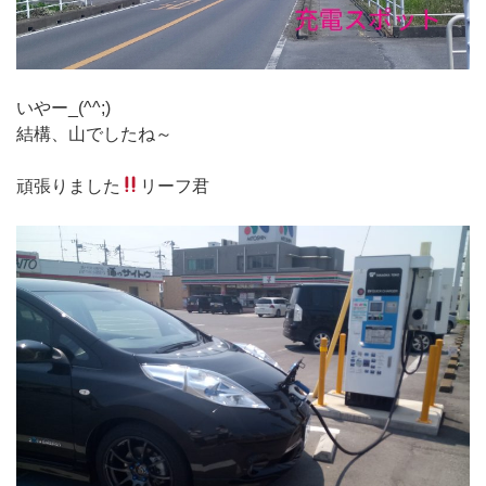
いやー_(^^;)ゞ
結構、山でしたね～
頑張りました
リーフ君