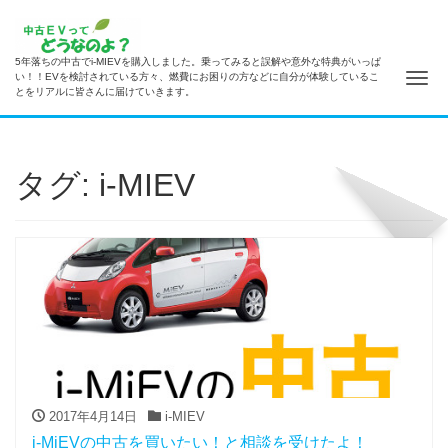
5年落ちの中古でi-MIEVを購入しました。乗ってみると誤解や意外な特典がいっぱ
ナ
い！！EVを検討されている方々、燃費にお困りの方などに自分が体験しているこ
とをリアルに皆さんに届けていきます。
タグ: i-MIEV
2017年4月14日
i-MIEV
i-MiEVの中古を買いたい！と相談を受けたよ！