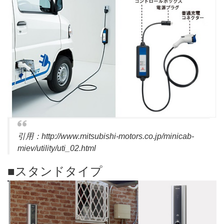
引用：http://www.mitsubishi-motors.co.jp/minicab-
miev/utility/uti_02.html
■スタンドタイプ