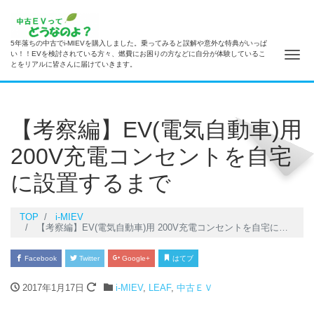
5年落ちの中古でi-MIEVを購入しました。乗ってみると誤解や意外な特典がいっぱ
ナ
い！！EVを検討されている方々、燃費にお困りの方などに自分が体験しているこ
とをリアルに皆さんに届けていきます。
【考察編】EV(電気自動車)用
200V充電コンセントを自宅
に設置するまで
TOP
i-MIEV
【考察編】EV(電気自動車)用 200V充電コンセントを自宅に設置するまで
Facebook
Twitter
Google+
はてブ
2017年1月17日
i-MIEV
,
LEAF
,
中古ＥＶ