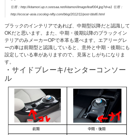
引用：http://kitamori.up.n.seesaa.net/kitamori/image/leaf004.jpg?d=a1
引用：
http://ecocar-asia.cocolog-nifty.com/blog/2012/11/post-bbd6.html
ブラックのインテリアであれば、中期型以降だと認識して
OKだと思います。また、中期・後期以降のブラックイン
テリアのみメーカーOPで本革も選べます。エアリーグレ
ーの車は前期型と認識していると、意外と中期・後期にも
設定している車がありますので、見落としがちになりま
す。
・サイドブレーキ/センターコンソー
ル