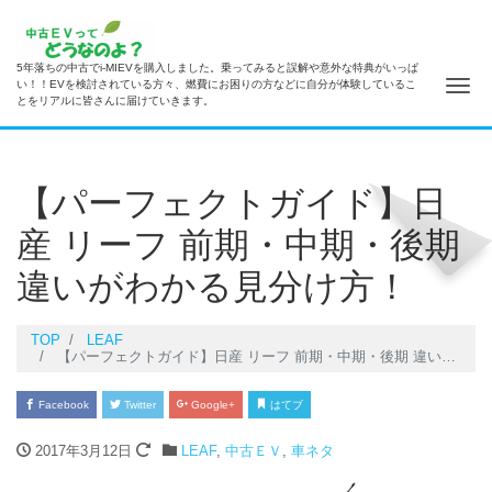
5年落ちの中古でi-MIEVを購入しました。乗ってみると誤解や意外な特典がいっぱ
ナ
い！！EVを検討されている方々、燃費にお困りの方などに自分が体験しているこ
とをリアルに皆さんに届けていきます。
【パーフェクトガイド】日
産 リーフ 前期・中期・後期
違いがわかる見分け方！
TOP
LEAF
【パーフェクトガイド】日産 リーフ 前期・中期・後期 違いがわかる見分け方！
Facebook
Twitter
Google+
はてブ
2017年3月12日
LEAF
,
中古ＥＶ
,
車ネタ