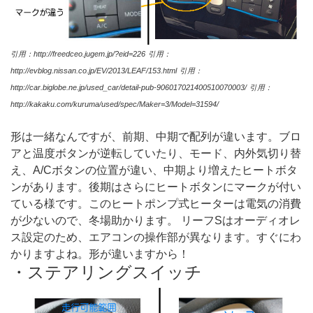
引用：http://freedceo.jugem.jp/?eid=226
引用：
http://evblog.nissan.co.jp/EV/2013/LEAF/153.html
引用：
http://car.biglobe.ne.jp/used_car/detail-pub-906017021400510070003/
引用：
http://kakaku.com/kuruma/used/spec/Maker=3/Model=31594/
形は一緒なんですが、前期、中期で配列が違います。ブロ
アと温度ボタンが逆転していたり、モード、内外気切り替
え、A/Cボタンの位置が違い、中期より増えたヒートボタ
ンがあります。後期はさらにヒートボタンにマークが付い
ている様です。このヒートポンプ式ヒーターは電気の消費
が少ないので、冬場助かります。 リーフSはオーディオレ
ス設定のため、エアコンの操作部が異なります。すぐにわ
かりますよね。形が違いますから！
・ステアリングスイッチ