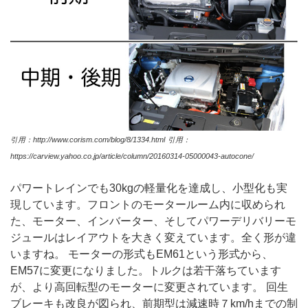
引用：http://www.corism.com/blog/8/1334.html
引用：
https://carview.yahoo.co.jp/article/column/20160314-05000043-autocone/
パワートレインでも30kgの軽量化を達成し、小型化も実
現しています。フロントのモータールーム内に収められ
た、モーター、インバーター、そしてパワーデリバリーモ
ジュールはレイアウトを大きく変えています。全く形が違
いますね。 モーターの形式もEM61という形式から、
EM57に変更になりました。トルクは若干落ちています
が、より高回転型のモーターに変更されています。 回生
ブレーキも改良が図られ、前期型は減速時７km/hまでの制