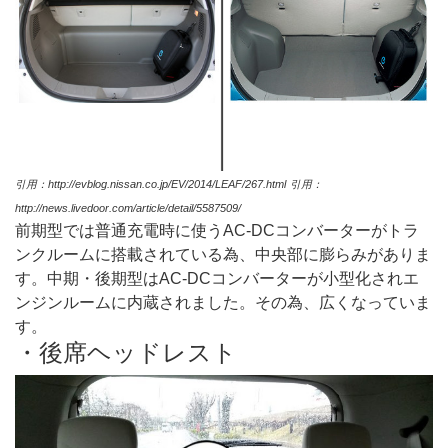
引用：http://evblog.nissan.co.jp/EV/2014/LEAF/267.html
引用：
http://news.livedoor.com/article/detail/5587509/
前期型では普通充電時に使うAC-DCコンバーターがトラ
ンクルームに搭載されている為、中央部に膨らみがありま
す。中期・後期型はAC-DCコンバーターが小型化されエ
ンジンルームに内蔵されました。その為、広くなっていま
す。
・後席ヘッドレスト