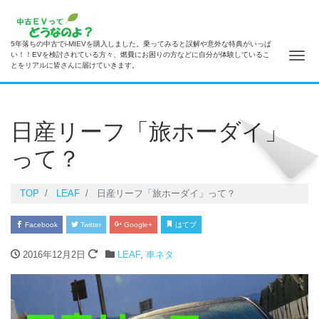
5年落ちの中古でi-MIEVを購入しました。乗ってみると誤解や意外な特典がいっぱ
ナ
い！！EVを検討されている方々、燃費にお困りの方などに自分が体験しているこ
とをリアルに皆さんに届けていきます。
日産リーフ「旅ホーダイ」
って？
TOP
LEAF
日産リーフ「旅ホーダイ」って？
Facebook
Twitter
Google+
はてブ
2016年12月2日
LEAF
,
車ネタ