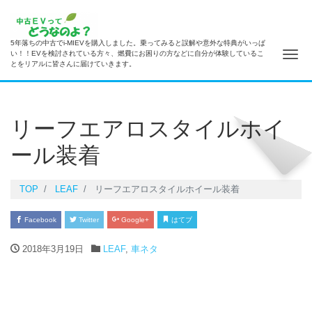
5年落ちの中古でi-MIEVを購入しました。乗ってみると誤解や意外な特典がいっぱ
ナ
い！！EVを検討されている方々、燃費にお困りの方などに自分が体験しているこ
とをリアルに皆さんに届けていきます。
リーフエアロスタイルホイ
ール装着
TOP
LEAF
リーフエアロスタイルホイール装着
Facebook
Twitter
Google+
はてブ
2018年3月19日
LEAF
,
車ネタ