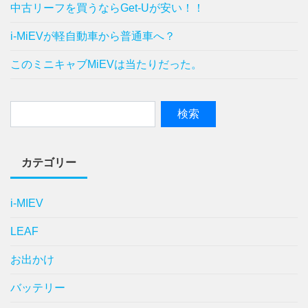
中古リーフを買うならGet-Uが安い！！
i-MiEVが軽自動車から普通車へ？
このミニキャブMiEVは当たりだった。
カテゴリー
i-MIEV
LEAF
お出かけ
バッテリー