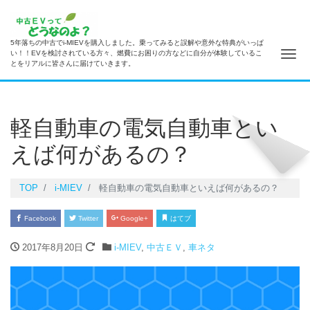
5年落ちの中古でi-MIEVを購入しました。乗ってみると誤解や意外な特典がいっぱ
ナ
い！！EVを検討されている方々、燃費にお困りの方などに自分が体験しているこ
とをリアルに皆さんに届けていきます。
軽自動車の電気自動車とい
えば何があるの？
TOP
i-MIEV
軽自動車の電気自動車といえば何があるの？
Facebook
Twitter
Google+
はてブ
2017年8月20日
i-MIEV
,
中古ＥＶ
,
車ネタ