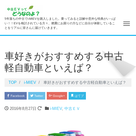
5年落ちの中古でi-MIEVを購入しました。乗ってみると誤解や意外な特典がいっぱ
ナ
い！！EVを検討されている方々、燃費にお困りの方などに自分が体験しているこ
とをリアルに皆さんに届けていきます。
車好きがおすすめする中古
軽自動車といえば？
TOP
i-MIEV
車好きがおすすめする中古軽自動車といえば？
Facebook
Twitter
Google+
はてブ
2016年8月27日
i-MIEV
,
中古ＥＶ