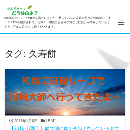
5年落ちの中古でi-MIEVを購入しました。乗ってみると誤解や意外な特典がいっぱ
ナ
い！！EVを検討されている方々、燃費にお困りの方などに自分が体験しているこ
とをリアルに皆さんに届けていきます。
タグ: 久寿餅
2017年1月6日
LEAF
【2016-17版】川崎大師に車で初詣！空いているおす