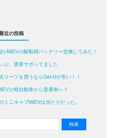
最近の投稿
古i-MiEVの駆動用バッテリー交換してみた！
いぶ、更新サボってました
古リーフを買うならGet-Uが安い！！
-MiEVが軽自動車から普通車へ？
のミニキャブMiEVは当たりだった。