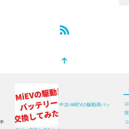
中古i-MiEVの駆動用バッ
申