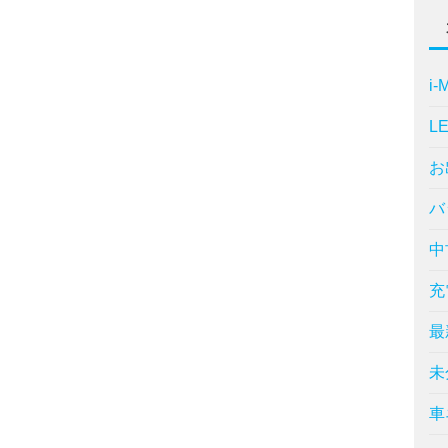
i-
L
お
バ
中
充
最
未
車