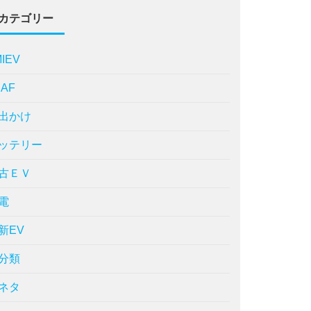
カテゴリー
MIEV
EAF
出かけ
ッテリー
古ＥＶ
電
新EV
分類
ネタ