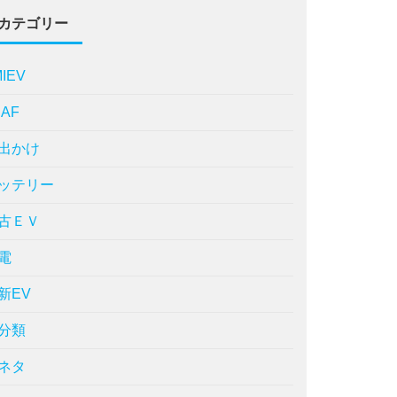
カテゴリー
MIEV
EAF
出かけ
ッテリー
古ＥＶ
電
新EV
分類
ネタ