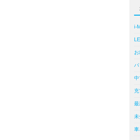
i-
L
お
バ
中
充
最
未
車