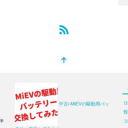
中古i-MiEVの駆動用バッ
申