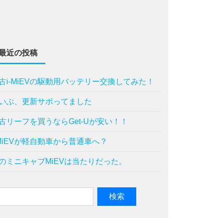
最近の投稿
古i-MiEVの駆動用バッテリー交換してみた！
いぶ、更新サボってました
古リーフを買うならGet-Uが安い！！
-MiEVが軽自動車から普通車へ？
のミニキャブMiEVは当たりだった。