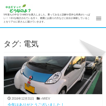
5年落ちの中古でi-MIEVを購入しました。乗ってみると誤解や意外な特典がいっぱ
ナ
い！！EVを検討されている方々、燃費にお困りの方などに自分が体験しているこ
とをリアルに皆さんに届けていきます。
タグ: 電気
2016年12月31日
i-MIEV
今年はありがとうございました！