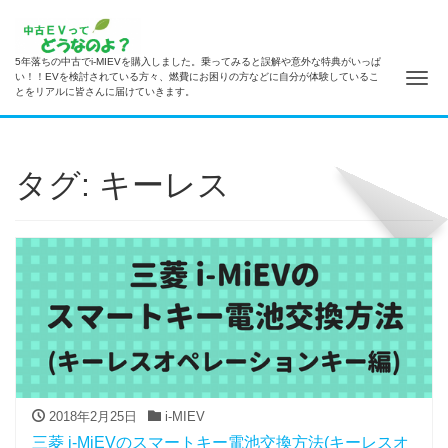
5年落ちの中古でi-MIEVを購入しました。乗ってみると誤解や意外な特典がいっぱ
ナ
い！！EVを検討されている方々、燃費にお困りの方などに自分が体験しているこ
とをリアルに皆さんに届けていきます。
タグ: キーレス
2018年2月25日
i-MIEV
三菱 i-MiEVのスマートキー電池交換方法(キーレスオ