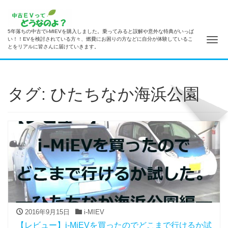
5年落ちの中古でi-MIEVを購入しました。乗ってみると誤解や意外な特典がいっぱ
ナ
い！！EVを検討されている方々、燃費にお困りの方などに自分が体験しているこ
とをリアルに皆さんに届けていきます。
タグ: ひたちなか海浜公園
2016年9月15日
i-MIEV
【レビュー】i-MiEVを買ったのでどこまで行けるか試